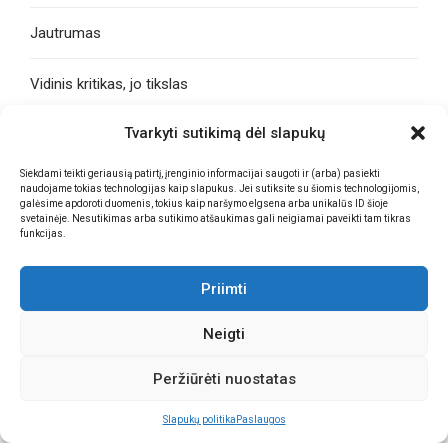
Jautrumas
Vidinis kritikas, jo tikslas
Tvarkyti sutikimą dėl slapukų
Priklausomybė
Siekdami teikti geriausią patirtį, įrenginio informacijai saugoti ir (arba) pasiekti
Smegenų plastiškumas
naudojame tokias technologijas kaip slapukus. Jei sutiksite su šiomis technologijomis,
galėsime apdoroti duomenis, tokius kaip naršymo elgsena arba unikalūs ID šioje
svetainėje. Nesutikimas arba sutikimo atšaukimas gali neigiamai paveikti tam tikras
funkcijas.
Pagalba ar meškos paslauga?
Priimti
Neigti
Peržiūrėti nuostatas
Slapukų politika
Paslaugos