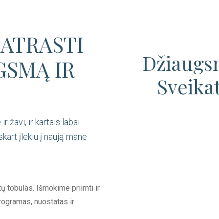
ATRASTI
Džiaugs
GSMĄ IR
Sveika
r žavi, ir kartais labai
skart įlekiu į naują mane
ų tobulas. Išmokime priimti ir
ogramas, nuostatas ir