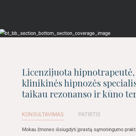
Licenzijuota hipnotrapeutė
klinikinės hipnozės speciali
taikau rezonanso ir kūno te
KONSULTAVIMAS
PATIRTIS
Mokau žmones išsiugdyti įprastą sąmoningumo praktik