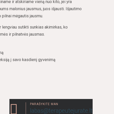
name ir atskiriame vieną nuo kito, jei yra
ums malonius jausmus, juos išjausti. Išjautimo
 pilnai mėgautis jausmu.
 lengviau sutikti sunkias akimirkas, ko
imės ir pilnatvės jausmas.
mą
eksiją į savo kasdienį gyvenimą
PARAŠYKITE MAN
labas@terapeutejurate.lt