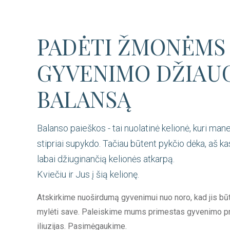
PADĖTI ŽMONĖMS 
GYVENIMO DŽIAU
BALANSĄ
Balanso paieškos - tai nuolatinė kelionė, kuri mane i
stipriai supykdo. Tačiau būtent pykčio dėka, aš ka
labai džiuginančią kelionės atkarpą.
Kviečiu ir Jus į šią kelionę.
Atskirkime nuoširdumą gyvenimui nuo noro, kad jis būt
mylėti save. Paleiskime mums primestas gyvenimo pr
iliuzijas. Pasimėgaukime.