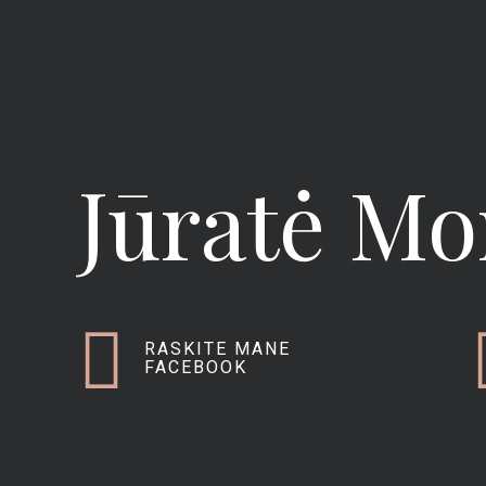
Jūratė Mo
RASKITE MANE
FACEBOOK