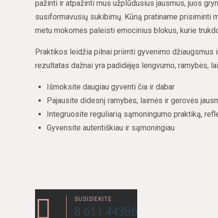
pažinti ir atpažinti mus užplūdusius jausmus, juos gryni
susiformavusių sukibimų. Kūną pratiname prisiminti m
metu mokomės paleisti emocinius blokus, kurie trukdo
Praktikos leidžia pilnai priimti gyvenimo džiaugsmus ir
rezultatas dažnai yra padidėjęs lengvumo, ramybės, la
Išmoksite daugiau gyventi čia ir dabar
Pajausite didesnį ramybės, laimės ir gerovės jaus
Integruosite reguliarią sąmoningumo praktiką, refl
Gyvensite autentiškiau ir sąmoningiau
SUSISIEKITE
8 611 44386