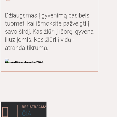
Džiaugsmas į gyvenimą pasibels
tuomet, kai išmoksite pažvelgti į
savo širdį. Kas žiūri į išorę: gyvena
iliuzijomis. Kas žiūri į vidų -
atranda tikrumą.
REGISTRACIJA
ČIA