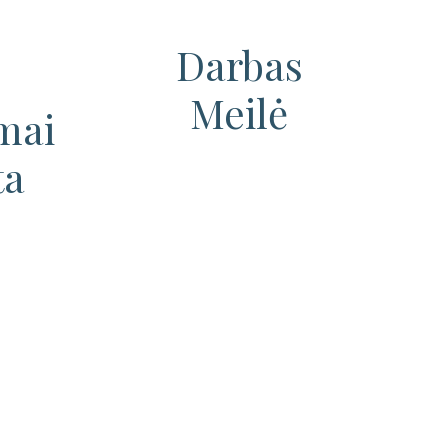
Darbas
Meilė
mai
ta